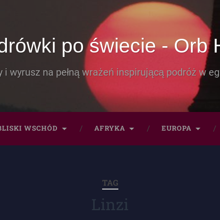
rówki po świecie - Orb 
 i wyrusz na pełną wrażeń inspirującą podróż w eg
BLISKI WSCHÓD
AFRYKA
EUROPA
TAG
Linzi