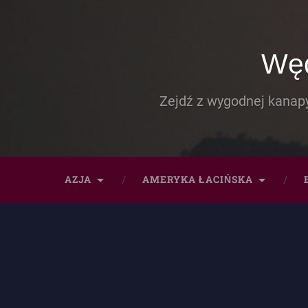
Węd
Zejdź z wygodnej kanapy
AZJA
AMERYKA ŁACIŃSKA