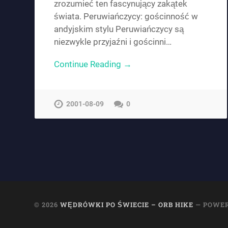
zrozumieć ten fascynujący zakątek
świata. Peruwiańczycy: gościnność w
andyjskim stylu Peruwiańczycy są
niezwykle przyjaźni i gościnni…
Continue Reading →
2001-08-09
0
© 2026
WĘDRÓWKI PO ŚWIECIE – ORB HIKE
— POWE