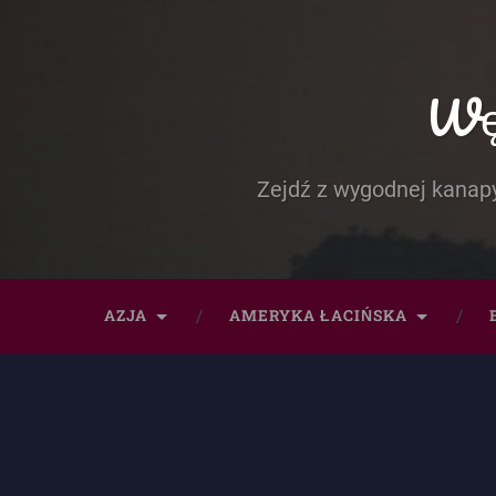
Węd
Zejdź z wygodnej kanapy
AZJA
AMERYKA ŁACIŃSKA