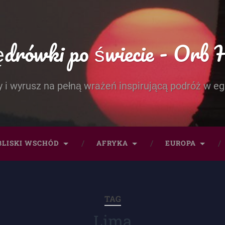
rówki po świecie - Orb 
 i wyrusz na pełną wrażeń inspirującą podróż w eg
BLISKI WSCHÓD
AFRYKA
EUROPA
TAG
Lima