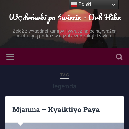
Polski
Wędrówki po świecie - Orb Hike
Zejdź z wygodnej kanapy i wyrusz na pełną wrażeń
inspirującą podróż w egzotyczne zakątki świata.
TAG
legenda
Mjanma – Kyaiktiyo Paya