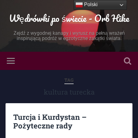
Polski
Wędrówki po świecie - Orb Hike
Zejdź z wygodnej kanapy i wyrusz na pełną wrażeń
inspirującą podróż w egzotyczne zakątki świata.
TAG
kultura turecka
Turcja i Kurdystan –
Pożyteczne rady