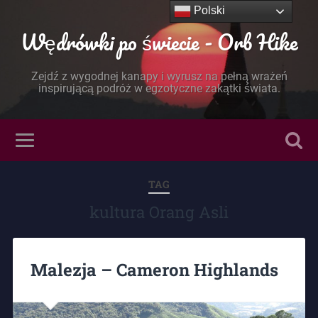
Polski
Wędrówki po świecie - Orb Hike
Zejdź z wygodnej kanapy i wyrusz na pełną wrażeń
inspirującą podróż w egzotyczne zakątki świata.
TAG
kultura Orang Asli
Malezja – Cameron Highlands