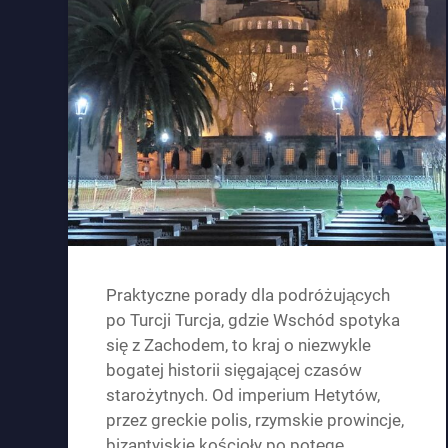
Praktyczne porady dla podróżujących
po Turcji Turcja, gdzie Wschód spotyka
się z Zachodem, to kraj o niezwykle
bogatej historii sięgającej czasów
starożytnych. Od imperium Hetytów,
przez greckie polis, rzymskie prowincje,
bizantyjskie kościoły po potęgę