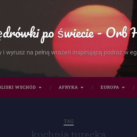
rówki po świecie - Orb 
 i wyrusz na pełną wrażeń inspirującą podróż w eg
BLISKI WSCHÓD
AFRYKA
EUROPA
TAG
kuchnia turecka