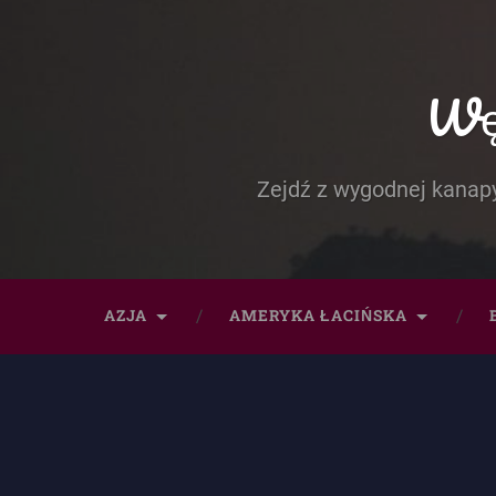
Węd
Zejdź z wygodnej kanapy
AZJA
AMERYKA ŁACIŃSKA