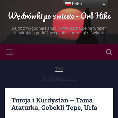
Polski
Wędrówki po świecie - Orb Hike
Zejdź z wygodnej kanapy i wyrusz na pełną wrażeń
inspirującą podróż w egzotyczne zakątki świata.
TAG
król Nimrod
Turcja i Kurdystan – Tama
Ataturka, Gobekli Tepe, Urfa