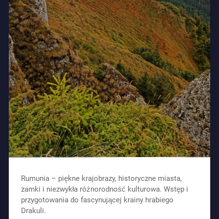
Rumunia – piękne krajobrazy, historyczne miasta,
zamki i niezwykła różnorodność kulturowa. Wstęp i
przygotowania do fascynującej krainy hrabiego
Drakuli.