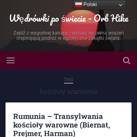
Polski
Wędrówki po świecie - Orb Hike
Zejdź z wygodnej kanapy i wyrusz na pełną wrażeń
inspirującą podróż w egzotyczne zakątki świata.
TAG
kościoły warowne
Rumunia – Transylwania
kościoły warowne (Biernat,
Prejmer, Harman)