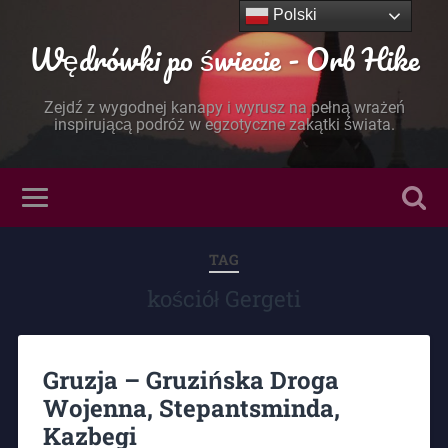
Polski
Wędrówki po świecie - Orb Hike
Zejdź z wygodnej kanapy i wyrusz na pełną wrażeń
inspirującą podróż w egzotyczne zakątki świata.
TAG
kościół Gergeti
Gruzja – Gruzińska Droga
Wojenna, Stepantsminda,
Kazbegi