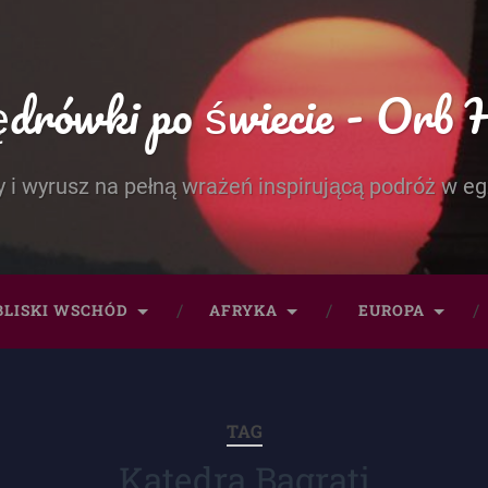
rówki po świecie - Orb 
 i wyrusz na pełną wrażeń inspirującą podróż w eg
BLISKI WSCHÓD
AFRYKA
EUROPA
TAG
Katedra Bagrati