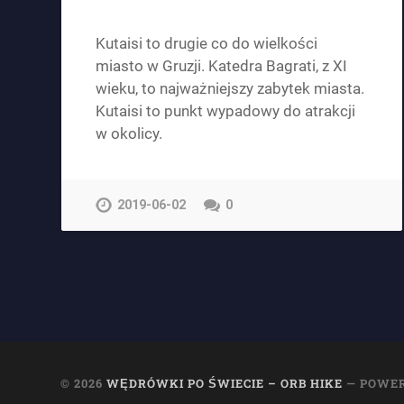
Kutaisi to drugie co do wielkości
miasto w Gruzji. Katedra Bagrati, z XI
wieku, to najważniejszy zabytek miasta.
Kutaisi to punkt wypadowy do atrakcji
w okolicy.
2019-06-02
0
© 2026
WĘDRÓWKI PO ŚWIECIE – ORB HIKE
— POWE