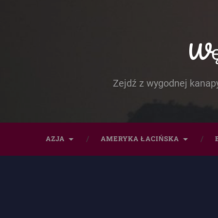
Węd
Zejdź z wygodnej kanapy
AZJA
AMERYKA ŁACIŃSKA