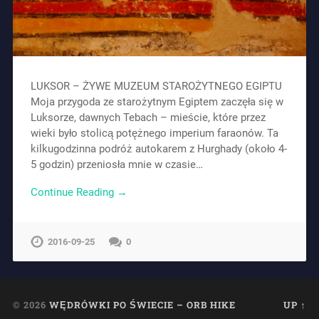
LUKSOR – ŻYWE MUZEUM STAROŻYTNEGO EGIPTU
Moja przygoda ze starożytnym Egiptem zaczęła się w
Luksorze, dawnych Tebach – mieście, które przez
wieki było stolicą potężnego imperium faraonów. Ta
kilkugodzinna podróż autokarem z Hurghady (około 4-
5 godzin) przeniosła mnie w czasie…
Continue Reading →
2016-09-25
0
© 2026
WĘDRÓWKI PO ŚWIECIE – ORB HIKE
UP ↑