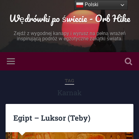
Polski
Wędrówki po świecie - Orb Hike
Zejdź z wygodnej kanapy i wyrusz na pełną wrażeń
inspirującą podróż w egzotyczne zakątki świata.
TAG
Karnak
Egipt – Luksor (Teby)