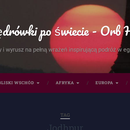
rówki po świecie - Orb 
 i wyrusz na pełną wrażeń inspirującą podróż w eg
BLISKI WSCHÓD
AFRYKA
EUROPA
TAG
Jodhpur