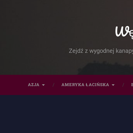
Węd
Zejdź z wygodnej kanapy
AZJA
AMERYKA ŁACIŃSKA