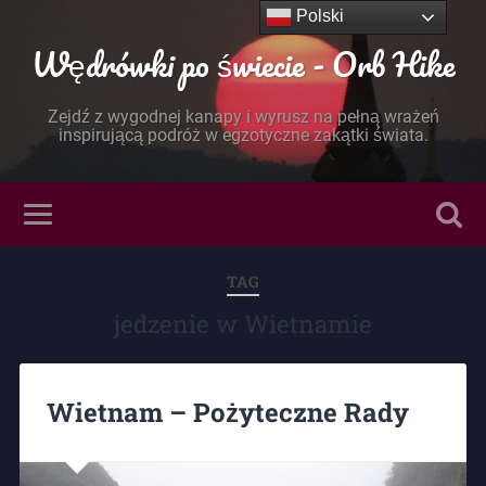
Polski
Wędrówki po świecie - Orb Hike
Zejdź z wygodnej kanapy i wyrusz na pełną wrażeń
inspirującą podróż w egzotyczne zakątki świata.
TAG
jedzenie w Wietnamie
Wietnam – Pożyteczne Rady