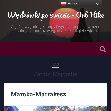
Polski
Wędrówki po świecie - Orb Hike
Zejdź z wygodnej kanapy i wyrusz na pełną wrażeń
inspirującą podróż w egzotyczne zakątki świata.
TAG
Jardin Majorelle
Maroko-Marrakesz