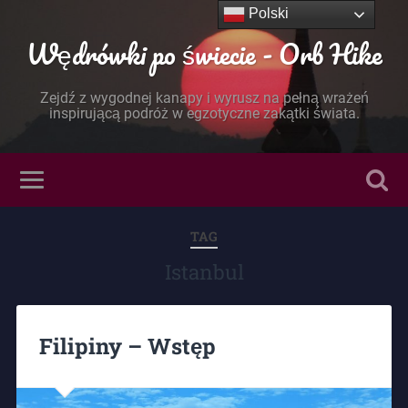
Polski
Wędrówki po świecie - Orb Hike
Zejdź z wygodnej kanapy i wyrusz na pełną wrażeń
inspirującą podróż w egzotyczne zakątki świata.
TAG
Istanbul
Filipiny – Wstęp