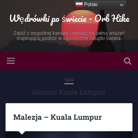
Polski
Wędrówki po świecie - Orb Hike
Zejdź z wygodnej kanapy i wyrusz na pełną wrażeń
inspirującą podróż w egzotyczne zakątki świata.
TAG
historia Kuala Lumpur
Malezja – Kuala Lumpur