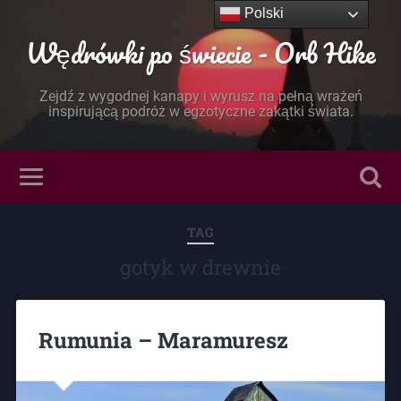
Polski
Wędrówki po świecie - Orb Hike
Zejdź z wygodnej kanapy i wyrusz na pełną wrażeń
inspirującą podróż w egzotyczne zakątki świata.
TAG
gotyk w drewnie
Rumunia – Maramuresz