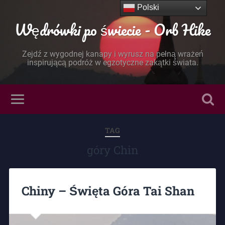
Polski
Wędrówki po świecie - Orb Hike
Zejdź z wygodnej kanapy i wyrusz na pełną wrażeń
inspirującą podróż w egzotyczne zakątki świata.
TAG
góry Chin
Chiny – Święta Góra Tai Shan