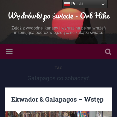
Polski
Wędrówki po świecie - Orb Hike
Zejdź z wygodnej kanapy i wyrusz na pełną wrażeń
inspirującą podróż w egzotyczne zakątki świata.
TAG
Galapagos co zobaczyć
Ekwador & Galapagos – Wstęp