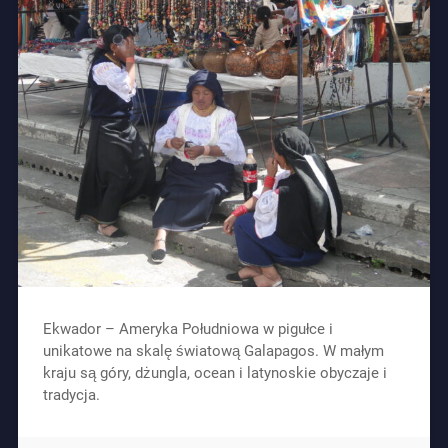
Ekwador – Ameryka Południowa w pigułce i
unikatowe na skalę światową Galapagos. W małym
kraju są góry, dżungla, ocean i latynoskie obyczaje i
tradycja.