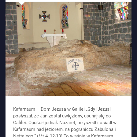
Kafarnaum – Dom Jezusa w Galilei „Gdy [Jezus]
posłyszał, że Jan został uwięziony, usunął się do
Galilei. Opuścił jednak Nazaret, przyszedł i osiadł w
Kafarnaum nad jeziorem, na pograniczu Zabulona i
Neftalego.” (Mt 4, 12-13) To właśnie w Kafarnaum,