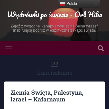
Polski
Wędrówki po świecie - Orb Hike
Zejdź z wygodnej kanapy i wyrusz na pełną wrażeń
inspirującą podróż w egzotyczne zakątki świata.
TAG
franciszkanie
Ziemia Święta, Palestyna,
Izrael – Kafarnaum