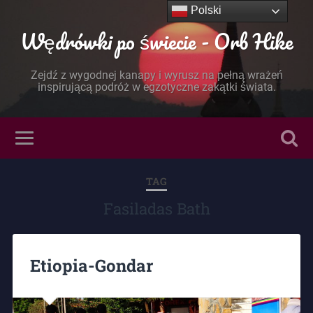
Polski
Wędrówki po świecie - Orb Hike
Zejdź z wygodnej kanapy i wyrusz na pełną wrażeń
inspirującą podróż w egzotyczne zakątki świata.
TAG
Fasiladas Bath
Etiopia-Gondar