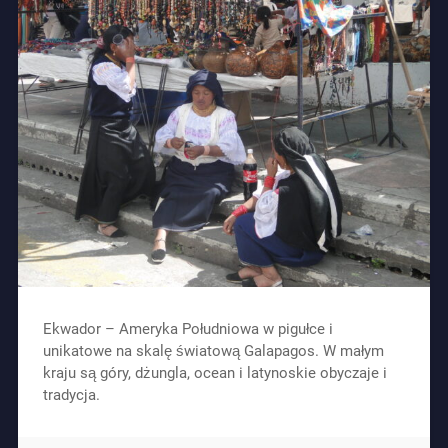
Ekwador – Ameryka Południowa w pigułce i
unikatowe na skalę światową Galapagos. W małym
kraju są góry, dżungla, ocean i latynoskie obyczaje i
tradycja.