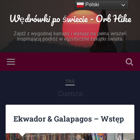
Polski
Wędrówki po świecie - Orb Hike
Zejdź z wygodnej kanapy i wyrusz na pełną wrażeń
inspirującą podróż w egzotyczne zakątki świata.
TAG
Cuenca
Ekwador & Galapagos – Wstęp