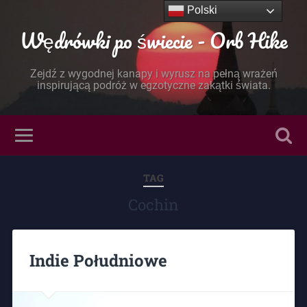
Polski
Wędrówki po świecie - Orb Hike
Zejdź z wygodnej kanapy i wyrusz na pełną wrażeń
inspirującą podróż w egzotyczne zakątki świata.
TAG
Cochin
Indie Południowe