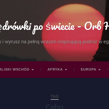
rówki po świecie - Orb 
 i wyrusz na pełną wrażeń inspirującą podróż w eg
BLISKI WSCHÓD
AFRYKA
EUROPA
TAG
Cebu