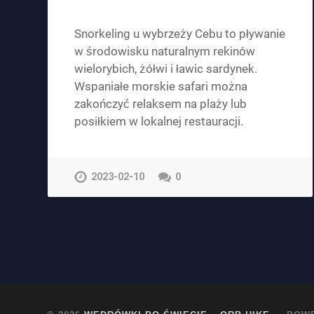
Snorkeling u wybrzeży Cebu to pływanie
w środowisku naturalnym rekinów
wielorybich, żółwi i ławic sardynek.
Wspaniałe morskie safari można
zakończyć relaksem na plaży lub
posiłkiem w lokalnej restauracji.
2023-02-10
0