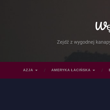
Węd
Zejdź z wygodnej kanapy
AZJA
AMERYKA ŁACIŃSKA