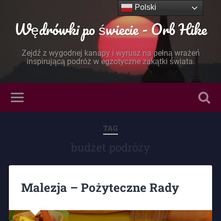
Polski
Wędrówki po świecie - Orb Hike
Zejdź z wygodnej kanapy i wyrusz na pełną wrażeń
inspirującą podróż w egzotyczne zakątki świata.
TAG
budżet podróży
Malezja – Pożyteczne Rady