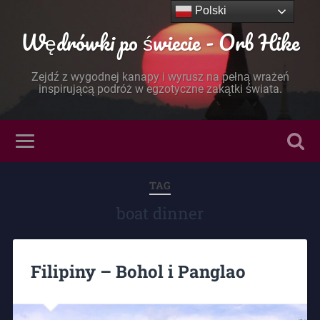
Polski
Wędrówki po świecie - Orb Hike
Zejdź z wygodnej kanapy i wyrusz na pełną wrażeń
inspirującą podróż w egzotyczne zakątki świata.
TAG
boat dinner
Filipiny – Bohol i Panglao