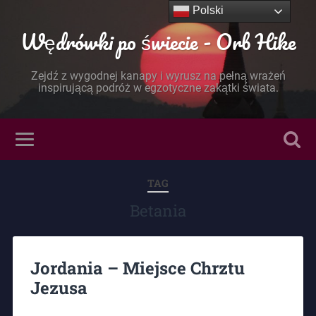
Polski
Wędrówki po świecie - Orb Hike
Zejdź z wygodnej kanapy i wyrusz na pełną wrażeń
inspirującą podróż w egzotyczne zakątki świata.
TAG
Betania
Jordania – Miejsce Chrztu
Jezusa