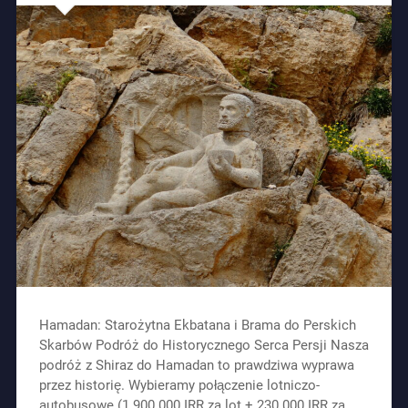
Hamadan: Starożytna Ekbatana i Brama do Perskich
Skarbów Podróż do Historycznego Serca Persji Nasza
podróż z Shiraz do Hamadan to prawdziwa wyprawa
przez historię. Wybieramy połączenie lotniczo-
autobusowe (1 900 000 IRR za lot + 230 000 IRR za