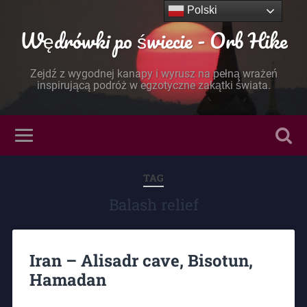
Polski
Wędrówki po świecie - Orb Hike
Zejdź z wygodnej kanapy i wyrusz na pełną wrażeń
inspirującą podróż w egzotyczne zakątki świata.
TAG
Balash relief
Iran – Alisadr cave, Bisotun,
Hamadan