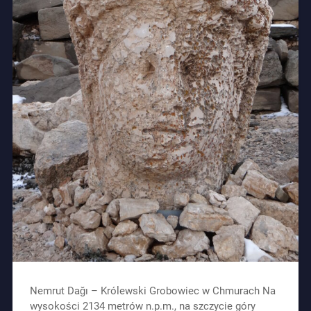
Nemrut Dağı – Królewski Grobowiec w Chmurach Na
wysokości 2134 metrów n.p.m., na szczycie góry