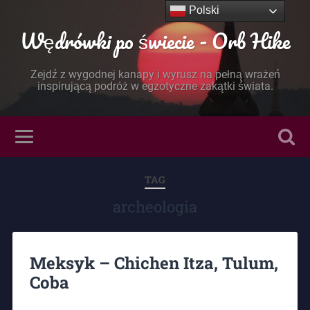
Polski
Wędrówki po świecie - Orb Hike
Zejdź z wygodnej kanapy i wyrusz na pełną wrażeń
inspirującą podróż w egzotyczne zakątki świata.
TAG
archeologia
Meksyk – Chichen Itza, Tulum,
Coba