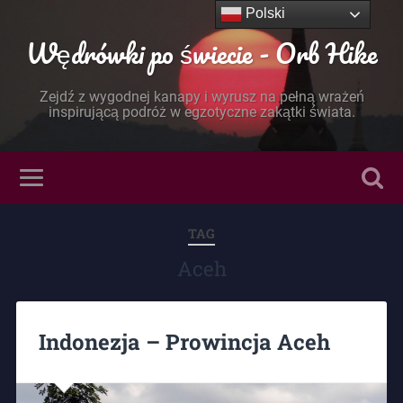
Polski
Wędrówki po świecie - Orb Hike
Zejdź z wygodnej kanapy i wyrusz na pełną wrażeń
inspirującą podróż w egzotyczne zakątki świata.
TAG
Aceh
Indonezja – Prowincja Aceh